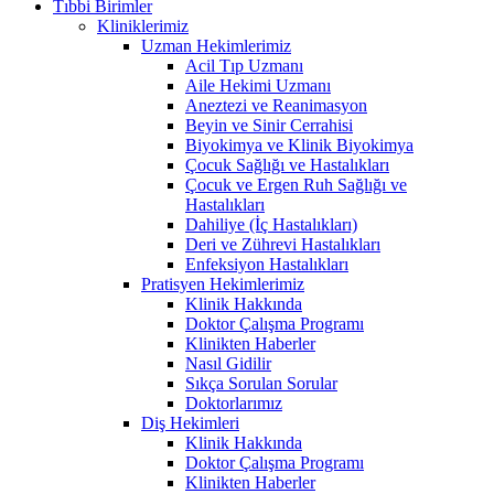
Tıbbi Birimler
Kliniklerimiz
Uzman Hekimlerimiz
Acil Tıp Uzmanı
Aile Hekimi Uzmanı
Aneztezi ve Reanimasyon
Beyin ve Sinir Cerrahisi
Biyokimya ve Klinik Biyokimya
Çocuk Sağlığı ve Hastalıkları
Çocuk ve Ergen Ruh Sağlığı ve
Hastalıkları
Dahiliye (İç Hastalıkları)
Deri ve Zührevi Hastalıkları
Enfeksiyon Hastalıkları
Pratisyen Hekimlerimiz
Klinik Hakkında
Doktor Çalışma Programı
Klinikten Haberler
Nasıl Gidilir
Sıkça Sorulan Sorular
Doktorlarımız
Diş Hekimleri
Klinik Hakkında
Doktor Çalışma Programı
Klinikten Haberler