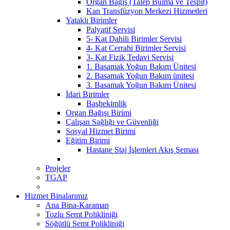
Organ Bağış (Talep Bulma ve Tespit)
Kan Transfüzyon Merkezi Hizmetleri
Yataklı Birimler
Palyatif Servisi
5- Kat Dahili Birimler Servisi
4- Kat Cerrahi Birimler Servisi
3- Kat Fizik Tedavi Servisi
1. Basamak Yoğun Bakım Ünitesi
2. Basamak Yoğun Bakım ünitesi
3. Basamak Yoğun Bakım Ünitesi
İdari Birimler
Başhekimlik
Organ Bağışı Birimi
Çalışan Sağlığı ve Güvenliği
Sosyal Hizmet Birimi
Eğitim Birimi
Hastane Staj İşlemleri Akış Şeması
Projeler
TGAP
Hizmet Binalarımız
Ana Bina-Karaman
Tozlu Semt Polikliniği
Söğütlü Semt Polikliniği