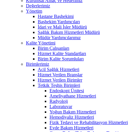
Kurumsal Amaç ve Hedefimiz
Değerlerimiz
Yönetim
Hastane Başhekimi
Başhekim Yardımcıları
İdari ve Mali İşler Müdürü
Sağlık Bakım Hizmetleri Müdürü
Müdür Yardımcılarımız
Kalite Yönetimi
Birim Çalışanları
Hizmet Kalite Standartları
Birim Kalite Sorumluları
Birimlerimiz
Acil Sağlık Hizmetleri
Hizmet Verilen Branşlar
Hizmet Verilen Birimler
Tetkik Teşhis Birimleri
Endoskopi Ünitesi
Ameliyathane Hizmetleri
Radyoloji
Laboratuvar
Yoğun Bakım Hizmetleri
Hemodiyaliz Hizmetleri
Fizik Tedavi ve Rehabilitasyon Hizmetleri
Evde Bakım Hizmetleri