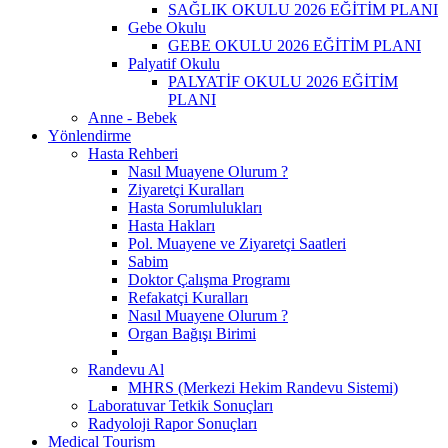
SAĞLIK OKULU 2026 EĞİTİM PLANI
Gebe Okulu
GEBE OKULU 2026 EĞİTİM PLANI
Palyatif Okulu
PALYATİF OKULU 2026 EĞİTİM
PLANI
Anne - Bebek
Yönlendirme
Hasta Rehberi
Nasıl Muayene Olurum ?
Ziyaretçi Kuralları
Hasta Sorumlulukları
Hasta Hakları
Pol. Muayene ve Ziyaretçi Saatleri
Sabim
Doktor Çalışma Programı
Refakatçi Kuralları
Nasıl Muayene Olurum ?
Organ Bağışı Birimi
Randevu Al
MHRS (Merkezi Hekim Randevu Sistemi)
Laboratuvar Tetkik Sonuçları
Radyoloji Rapor Sonuçları
Medical Tourism