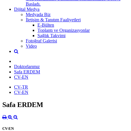
Başladı.
Dijital Medya
Medyada Biz
İletişim & Tanıtım Faaliyetleri
E-Bülten
Toplantı ve Organizasyonlar
Sağlık Takvimi
Fotoğraf Galerisi
Video
Doktorlarımız
Safa ERDEM
CV-EN
CV-TR
CV-EN
Safa ERDEM
CV-EN