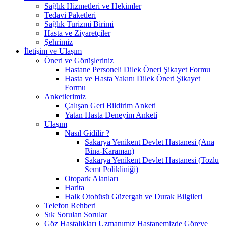
Sağlık Hizmetleri ve Hekimler
Tedavi Paketleri
Sağlık Turizmi Birimi
Hasta ve Ziyaretçiler
Şehrimiz
İletişim ve Ulaşım
Öneri ve Görüşleriniz
Hastane Personeli Dilek Öneri Şikayet Formu
Hasta ve Hasta Yakını Dilek Öneri Şikayet
Formu
Anketlerimiz
Çalışan Geri Bildirim Anketi
Yatan Hasta Deneyim Anketi
Ulaşım
Nasıl Gidilir ?
Sakarya Yenikent Devlet Hastanesi (Ana
Bina-Karaman)
Sakarya Yenikent Devlet Hastanesi (Tozlu
Semt Polikliniği)
Otopark Alanları
Harita
Halk Otobüsü Güzergah ve Durak Bilgileri
Telefon Rehberi
Sık Sorulan Sorular
Göz Hastalıkları Uzmanımız Hastanemizde Göreve