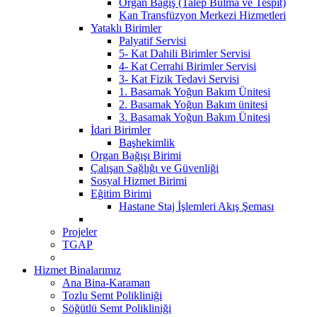
Organ Bağış (Talep Bulma ve Tespit)
Kan Transfüzyon Merkezi Hizmetleri
Yataklı Birimler
Palyatif Servisi
5- Kat Dahili Birimler Servisi
4- Kat Cerrahi Birimler Servisi
3- Kat Fizik Tedavi Servisi
1. Basamak Yoğun Bakım Ünitesi
2. Basamak Yoğun Bakım ünitesi
3. Basamak Yoğun Bakım Ünitesi
İdari Birimler
Başhekimlik
Organ Bağışı Birimi
Çalışan Sağlığı ve Güvenliği
Sosyal Hizmet Birimi
Eğitim Birimi
Hastane Staj İşlemleri Akış Şeması
Projeler
TGAP
Hizmet Binalarımız
Ana Bina-Karaman
Tozlu Semt Polikliniği
Söğütlü Semt Polikliniği