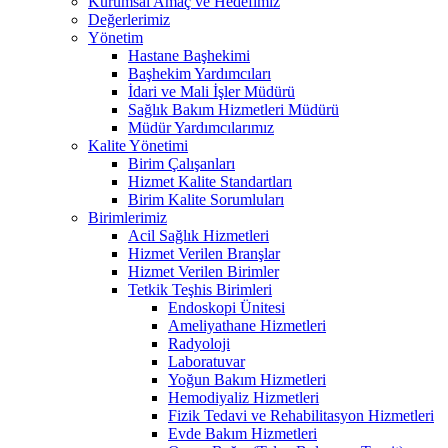
Kurumsal Amaç ve Hedefimiz
Değerlerimiz
Yönetim
Hastane Başhekimi
Başhekim Yardımcıları
İdari ve Mali İşler Müdürü
Sağlık Bakım Hizmetleri Müdürü
Müdür Yardımcılarımız
Kalite Yönetimi
Birim Çalışanları
Hizmet Kalite Standartları
Birim Kalite Sorumluları
Birimlerimiz
Acil Sağlık Hizmetleri
Hizmet Verilen Branşlar
Hizmet Verilen Birimler
Tetkik Teşhis Birimleri
Endoskopi Ünitesi
Ameliyathane Hizmetleri
Radyoloji
Laboratuvar
Yoğun Bakım Hizmetleri
Hemodiyaliz Hizmetleri
Fizik Tedavi ve Rehabilitasyon Hizmetleri
Evde Bakım Hizmetleri