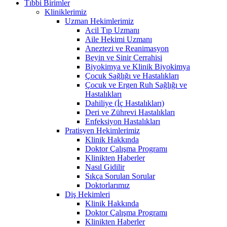
Tıbbi Birimler
Kliniklerimiz
Uzman Hekimlerimiz
Acil Tıp Uzmanı
Aile Hekimi Uzmanı
Aneztezi ve Reanimasyon
Beyin ve Sinir Cerrahisi
Biyokimya ve Klinik Biyokimya
Çocuk Sağlığı ve Hastalıkları
Çocuk ve Ergen Ruh Sağlığı ve
Hastalıkları
Dahiliye (İç Hastalıkları)
Deri ve Zührevi Hastalıkları
Enfeksiyon Hastalıkları
Pratisyen Hekimlerimiz
Klinik Hakkında
Doktor Çalışma Programı
Klinikten Haberler
Nasıl Gidilir
Sıkça Sorulan Sorular
Doktorlarımız
Diş Hekimleri
Klinik Hakkında
Doktor Çalışma Programı
Klinikten Haberler