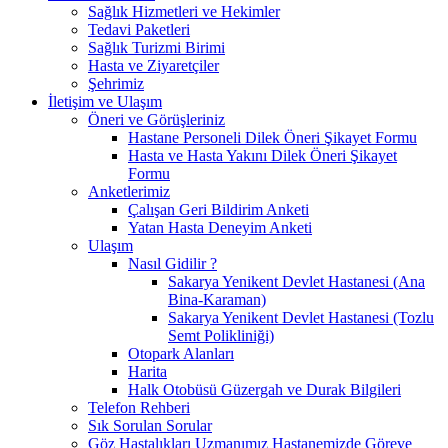
Sağlık Hizmetleri ve Hekimler
Tedavi Paketleri
Sağlık Turizmi Birimi
Hasta ve Ziyaretçiler
Şehrimiz
İletişim ve Ulaşım
Öneri ve Görüşleriniz
Hastane Personeli Dilek Öneri Şikayet Formu
Hasta ve Hasta Yakını Dilek Öneri Şikayet
Formu
Anketlerimiz
Çalışan Geri Bildirim Anketi
Yatan Hasta Deneyim Anketi
Ulaşım
Nasıl Gidilir ?
Sakarya Yenikent Devlet Hastanesi (Ana
Bina-Karaman)
Sakarya Yenikent Devlet Hastanesi (Tozlu
Semt Polikliniği)
Otopark Alanları
Harita
Halk Otobüsü Güzergah ve Durak Bilgileri
Telefon Rehberi
Sık Sorulan Sorular
Göz Hastalıkları Uzmanımız Hastanemizde Göreve