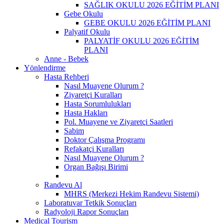
SAĞLIK OKULU 2026 EĞİTİM PLANI
Gebe Okulu
GEBE OKULU 2026 EĞİTİM PLANI
Palyatif Okulu
PALYATİF OKULU 2026 EĞİTİM
PLANI
Anne - Bebek
Yönlendirme
Hasta Rehberi
Nasıl Muayene Olurum ?
Ziyaretçi Kuralları
Hasta Sorumlulukları
Hasta Hakları
Pol. Muayene ve Ziyaretçi Saatleri
Sabim
Doktor Çalışma Programı
Refakatçi Kuralları
Nasıl Muayene Olurum ?
Organ Bağışı Birimi
Randevu Al
MHRS (Merkezi Hekim Randevu Sistemi)
Laboratuvar Tetkik Sonuçları
Radyoloji Rapor Sonuçları
Medical Tourism