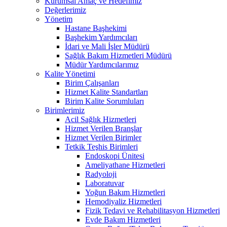
Kurumsal Amaç ve Hedefimiz
Değerlerimiz
Yönetim
Hastane Başhekimi
Başhekim Yardımcıları
İdari ve Mali İşler Müdürü
Sağlık Bakım Hizmetleri Müdürü
Müdür Yardımcılarımız
Kalite Yönetimi
Birim Çalışanları
Hizmet Kalite Standartları
Birim Kalite Sorumluları
Birimlerimiz
Acil Sağlık Hizmetleri
Hizmet Verilen Branşlar
Hizmet Verilen Birimler
Tetkik Teşhis Birimleri
Endoskopi Ünitesi
Ameliyathane Hizmetleri
Radyoloji
Laboratuvar
Yoğun Bakım Hizmetleri
Hemodiyaliz Hizmetleri
Fizik Tedavi ve Rehabilitasyon Hizmetleri
Evde Bakım Hizmetleri