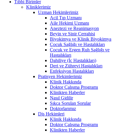
Tıbbi Birimler
Kliniklerimiz
Uzman Hekimlerimiz
Acil Tıp Uzmanı
Aile Hekimi Uzmanı
Aneztezi ve Reanimasyon
Beyin ve Sinir Cerrahisi
Biyokimya ve Klinik Biyokimya
Çocuk Sağlığı ve Hastalıkları
Çocuk ve Ergen Ruh Sağlığı ve
Hastalıkları
Dahiliye (İç Hastalıkları)
Deri ve Zührevi Hastalıkları
Enfeksiyon Hastalıkları
Pratisyen Hekimlerimiz
Klinik Hakkında
Doktor Çalışma Programı
Klinikten Haberler
Nasıl Gidilir
Sıkça Sorulan Sorular
Doktorlarımız
Diş Hekimleri
Klinik Hakkında
Doktor Çalışma Programı
Klinikten Haberler