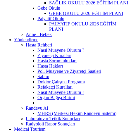
SAĞLIK OKULU 2026 EĞİTİM PLANI
Gebe Okulu
GEBE OKULU 2026 EĞİTİM PLANI
Palyatif Okulu
PALYATİF OKULU 2026 EĞİTİM
PLANI
Anne - Bebek
Yönlendirme
Hasta Rehberi
Nasıl Muayene Olurum ?
Ziyaretçi Kuralları
Hasta Sorumlulukları
Hasta Hakları
Pol. Muayene ve Ziyaretçi Saatleri
Sabim
Doktor Çalışma Programı
Refakatçi Kuralları
Nasıl Muayene Olurum ?
Organ Bağışı Birimi
Randevu Al
MHRS (Merkezi Hekim Randevu Sistemi)
Laboratuvar Tetkik Sonuçları
Radyoloji Rapor Sonuçları
Medical Tourism