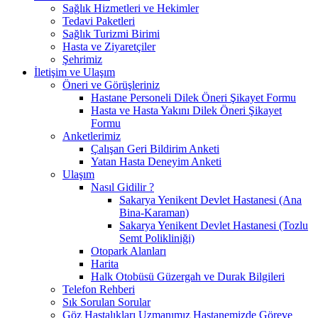
Sağlık Hizmetleri ve Hekimler
Tedavi Paketleri
Sağlık Turizmi Birimi
Hasta ve Ziyaretçiler
Şehrimiz
İletişim ve Ulaşım
Öneri ve Görüşleriniz
Hastane Personeli Dilek Öneri Şikayet Formu
Hasta ve Hasta Yakını Dilek Öneri Şikayet
Formu
Anketlerimiz
Çalışan Geri Bildirim Anketi
Yatan Hasta Deneyim Anketi
Ulaşım
Nasıl Gidilir ?
Sakarya Yenikent Devlet Hastanesi (Ana
Bina-Karaman)
Sakarya Yenikent Devlet Hastanesi (Tozlu
Semt Polikliniği)
Otopark Alanları
Harita
Halk Otobüsü Güzergah ve Durak Bilgileri
Telefon Rehberi
Sık Sorulan Sorular
Göz Hastalıkları Uzmanımız Hastanemizde Göreve