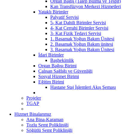
Organ Bağış (Talep Bulma ve Tespit)
Kan Transfüzyon Merkezi Hizmetleri
Yataklı Birimler
Palyatif Servisi
5- Kat Dahili Birimler Servisi
4- Kat Cerrahi Birimler Servisi
3- Kat Fizik Tedavi Servisi
1. Basamak Yoğun Bakım Ünitesi
2. Basamak Yoğun Bakım ünitesi
3. Basamak Yoğun Bakım Ünitesi
İdari Birimler
Başhekimlik
Organ Bağışı Birimi
Çalışan Sağlığı ve Güvenliği
Sosyal Hizmet Birimi
Eğitim Birimi
Hastane Staj İşlemleri Akış Şeması
Projeler
TGAP
Hizmet Binalarımız
Ana Bina-Karaman
Tozlu Semt Polikliniği
Söğütlü Semt Polikliniği