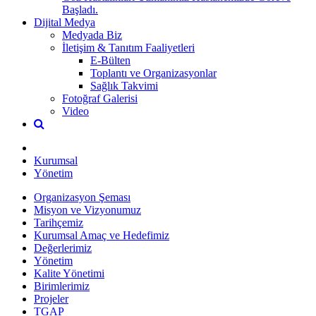
Başladı.
Dijital Medya
Medyada Biz
İletişim & Tanıtım Faaliyetleri
E-Bülten
Toplantı ve Organizasyonlar
Sağlık Takvimi
Fotoğraf Galerisi
Video
Kurumsal
Yönetim
Organizasyon Şeması
Misyon ve Vizyonumuz
Tarihçemiz
Kurumsal Amaç ve Hedefimiz
Değerlerimiz
Yönetim
Kalite Yönetimi
Birimlerimiz
Projeler
TGAP